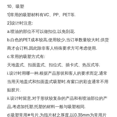
10、吸塑
1)常用的吸塑材料有VC、PP、PET等.
2)设计时注意:
a.喷油的部位不可以做扣位,以免刮花.
b.白色的PET成本较高,使用较少,当订单数量较大时,供货
商才会订料,因此除非客人特殊要求方可考虑使用.
c.常用的吸塑方式有:
天地盖式、扣面盖式、扣位式、插卡式、热压式等.
i.设计时用哪一种,根据产品形状和客人的要求而定,通常
当用天地盖式和扣面盖式吸塑时,有窗口的彩盒通常不用
贴胶片.
ii.设计时留意,对于形状较复杂的产品和有喷油部位的产
品,考虑加托塑,托塑的材料一般与吸塑相同.
d.吸塑常用#号片,为指片材之厚度,以0.35mm为常用片