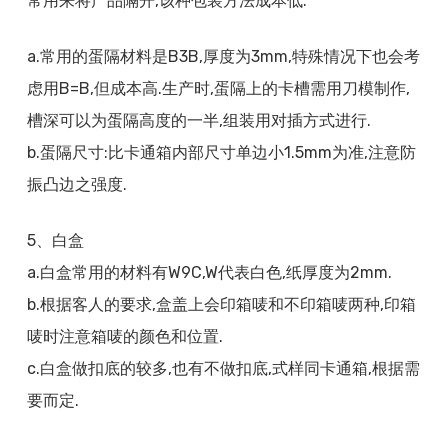
常用来将产品隔开,该种包装方法成本低.
a.常用的蛋隔材料是B3B,厚度为3mm,特殊情况下也会考
虑用B=B,但成本高.生产时,蛋隔上的卡槽需用刀模制作,
槽深可以为蛋隔高度的一半,组装用对插方式进行.
b.蛋隔尺寸:比卡通箱内部尺寸单边小1.5mm为准,注意防
振凸边之强度.
5、白盒
a.白盒常用的材料有W9C,W代表白色,纸厚度为2mm.
b.根据客人的要求,盒盖上会印箱唛和不印箱唛两种,印箱
唛时注意箱唛的颜色和位置.
c.白盒做扣底的较多,也有不做扣底,式样同卡通箱,根据需
要而定.