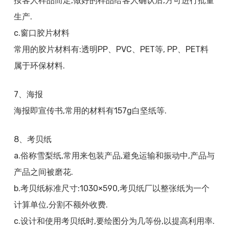
按客人样品而定,做好的样品给客人确认后,方可进行批量
生产.
c.窗口胶片材料
常用的胶片材料有:透明PP、PVC、PET等, PP、PET料
属于环保材料.
7、海报
海报即宣传书,常用的材料有157g白坚纸等.
8、考贝纸
a.俗称雪梨纸,常用来包装产品,避免运输和振动中,产品与
产品之间被磨花.
b.考贝纸标准尺寸:1030×590,考贝纸厂以整张纸为一个
计算单位,分割不额外收费.
c.设计和使用考贝纸时,要绘图分为几等份,以提高利用率.