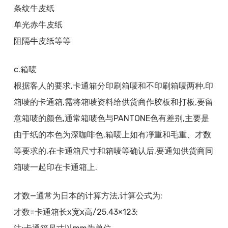
条纹牛皮纸
单光赤牛皮纸
阻隔牛皮纸等等
c.箱唛
根据客人的要求,卡通箱分印刷箱唛和不印刷箱唛两种,印
箱唛的卡通箱,需将箱唛资料给供货商作胶板和打板,要留
意箱唛的颜色,通常箱唛色与PANTONE色有差别,主要是
由于纸的本色为深咖啡色.箱唛上如有凈重和毛重、才数
等要求的,在卡通箱尺寸和箱唛等确认后,要通知供货商同
箱唛一起印在卡通箱上.
才数—通常为日本的计算方法,计算公式为:
才数=卡通箱长x宽x高/25.43×123;