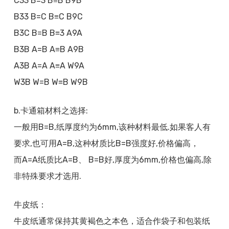
C33 B=3 B≡B B9B
B33 B=C B≡C B9C
B3C B=B B≡3 A9A
B3B A=B A≡B A9B
A3B A=A A≡A W9A
W3B W=B W≡B W9B
b.卡通箱材料之选择:
一般用B=B,纸厚度约为6mm,该种材料最低.如果客人有
要求,也可用A=B,这种材质比B=B强度好,价格偏高，
而A=A纸质比A=B、 B=B好,厚度为6mm,价格也偏高,除
非特殊要求才选用.
牛皮纸：
牛皮纸通常保持其黄褐色之本色，适合作袋子和包装纸