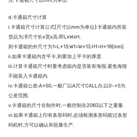
注:卡通箱尺寸以mm为单位.
d.卡通箱尺寸计算
i.卡通箱尺寸计算公式(尺寸以mm为单位):卡通箱内所装
货品为凈尺寸长x宽x高,即LxWxH,
则卡通箱的外尺寸为1=L+13;W1=W+13,H1=H+18(mm).
ii.如果卡通箱内含平卡,则要加上平卡的厚度.
iii.计算卡通箱尺寸时要考虑箱内是否装有海报,避免海报
不能装入卡通箱内.
iv.卡通箱公差:A+50,一般厂以A尺寸CALL办,以0~+5为
公差范围.
v.卡通箱的尺寸在制作时,一般控制在20KG以下之重量.
vi.如果卡通箱上印有条形码时,必须检测条形码能过条形
码机时,方可以确认和批量生产.