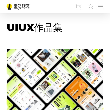
Skip
Menu
搜索
to
main
UIUX作品集
content