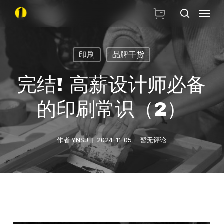
Skip
Menu
搜索
to
main
印刷
品牌干货
content
完结! 高薪设计师必备
的印刷常识（2）
作者
YNSJ
2024-11-05
暂无评论