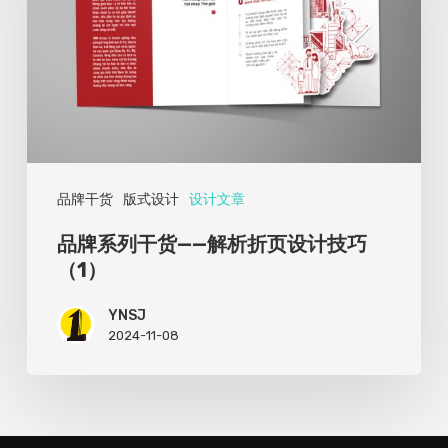
列
干
货
——
解
析
品牌干货
版式设计
设计文章
折
页
品牌系列干货——解析折页设计技巧
设
（1）
计
YNSJ
技
2024-11-08
巧
（1）