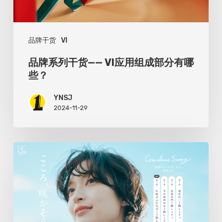
VI
应
品牌干货
VI
用
组
品牌系列干货—— VI应用组成部分有哪
成
些？
部
YNSJ
分
2024-11-29
有
哪
这
些？
9
大
设
计