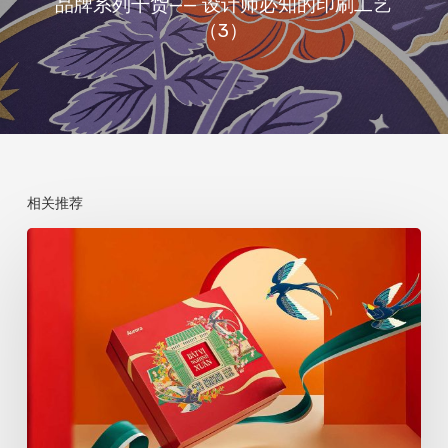
品牌系列干货—— 设计师必知的印刷工艺
（3）
相关推荐
品
牌
系
列
干
货
——