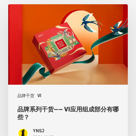
品
牌
系
列
干
货
——
VI
应
品牌干货
VI
用
组
品牌系列干货—— VI应用组成部分有哪
成
些？
部
YNSJ
分