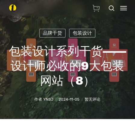
Skip
Menu
搜索
to
main
品牌干货
包装设计
content
包装设计系列干货——
设计师必收的9大包装
网站（8）
作者
YNSJ
2024-11-05
暂无评论